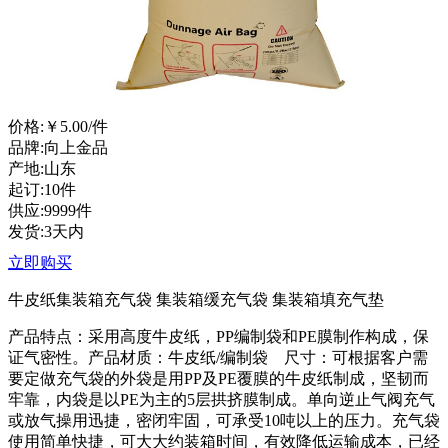
价格:
￥5.00
/件
品牌:向上金品
产地:山东
起订:10件
供应:9999件
发货:3天内
立即购买
牛皮纸集装箱充气袋
集装箱缓充气袋
集装箱填充气垫
产品特点：采用高度牛皮纸，PP编制袋和PE膜制作构成，保
证气密性。产品材质：牛皮纸/编制袋 尺寸：可根据客户需
要定做
充气袋的外袋是用
PP及PE覆膜的牛皮纸制成，坚韧而
牢靠，内袋是以PE为主的5层拱挤膜制成。单向逆止气阀充气
或放气操用迅捷，密闭牢固，可承受10吨以上的压力。
充气袋
使用简单快捷，可大大约装箱时间，有效降低运输成本，已经